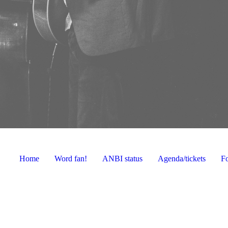
Home
Word fan!
ANBI status
Agenda/tickets
Fo