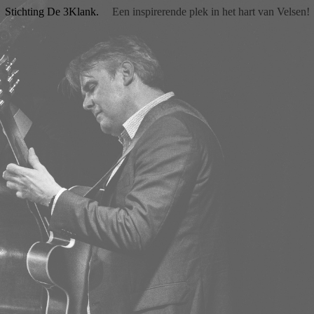
Stichting De 3Klank.
Een inspirerende plek in het hart van Velsen!