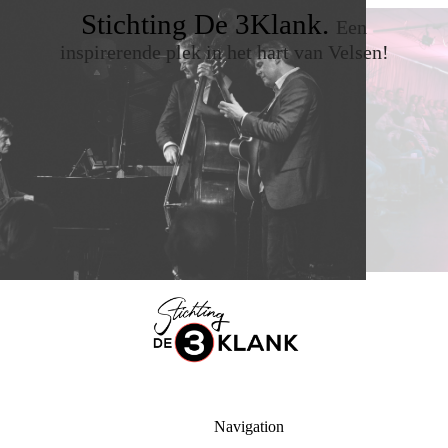
Stichting De 3Klank.
Een
inspirerende plek in het hart van Velsen!
Navigation